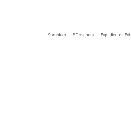
Somnium
BDosphera
Expedientes Ext
Nova Sináptica 016
No