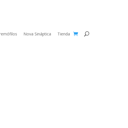
remófilos
Nova Sináptica
Tienda
va Sináptica 015
Nova Sináptica 014