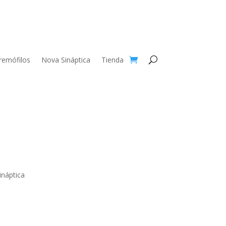
remófilos
Nova Sináptica
Tienda
ináptica