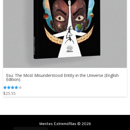
Esu: The Most Misunderstood Entity in the Universe (English
Edition)
$
25.55
Valorado
en
4.00
de 5
Mentes Extremófilas © 2026