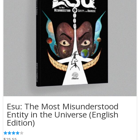
Esu: The Most Misunderstood
Entity in the Universe (English
Edition)
$
25.55
Valorado