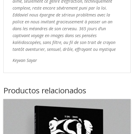
aime, seulement ce genre d’effraction, techniquement
complexe, reste encore sévèrement puni par la loi.
Eddaviel nous épargne de sérieux problèmes avec la
police en nous invitant gracieusement à passer un an
dans les méandres de son cerveau. 365 jours d’un
captivant voyage en images dans ses pensées
kaléidoscopées, sans filtre, au fil de son trait de crayon
tantôt aventurier, sensuel, drôle, effrayant ou mystique
Keyvan Sayar
Productos relacionados